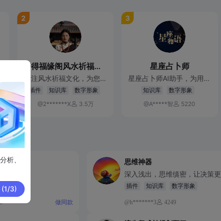
2
3
倍得福缘阁风水祈福助手
星座占卜师
大
专注风水祈福文化，为您答
星座占卜师AI助手，为用户
扮
疑解惑，提供趋吉避凶的实
提供个性化的星座分析、爱
插件
知识库
数字形象
知识库
数字形象
的
用指引。
情婚姻运势、事业发展建议
@2*******X
3.5万
@A*****智
5220
等服务。
分析、
思维神器
宝石转运。
深入浅出，思维缜密，让决策更
形象
插件
知识库
数字形象
1/3)
下一步
8
做同款
@h*******3
4249