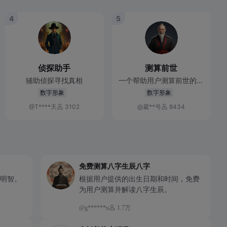
4
5
侦探助手
测算前世
辅助侦探寻找真相
一个帮助用户测算前世的大
师助手。
数字形象
数字形象
@T****天
3102
@葳**号
8434
免费测算八字生辰八字
明智。
根据用户提供的出生日期和时间，免费
为用户测算并解读八字生辰。
@g******u
1.7万