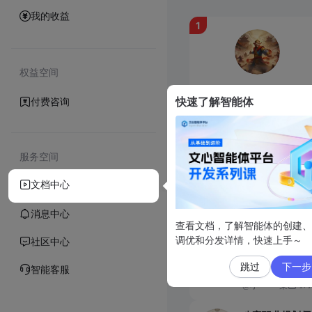
我的收益
1
权益空间
西游记之大闹天宫
快速了解智能体
付费咨询
一款沉浸式体验西游记之
闹天宫的互动游戏，您将
插件
工作流
数字形象
演孙悟空，在与天庭对抗
@北****水
8838
过程中做出你的选择。
服务空间
文档中心
人气飙升
消息中心
查看文档，了解智能体的创建、
星曜转运使
调优和分发详情，快速上手～
社区中心
推演运势，搭配
公开配置
数字
跳过
下一步 (
智能客服
@小*****柴
171