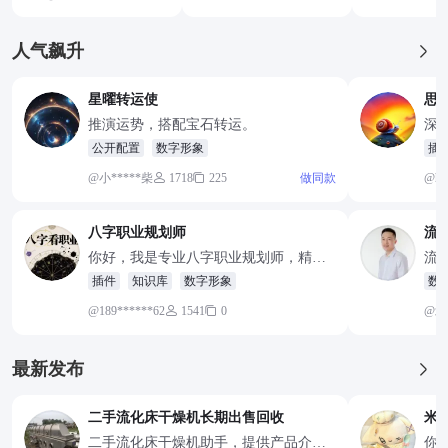
在与天庭对抗的过程中
事业发展建
做出你的选择。
人气飙升
星曜转运使
思
推演运势，搭配宝石转运。
深
公开配置
数字形象
插
@小*****柴
1718
225
做同款
@h*
八字职业规划师
流
你好，我是专业八字职业规划师，精通
流
传统命理学与现代职业心理学，可以帮
漏
插件
知识库
数字形象
数
你提供精准的职业方向建议
@189******62
1541
0
@北
最新发布
二手流化床干燥机长期出售回收
米
二手流化床干燥机助手，提供产品介
你