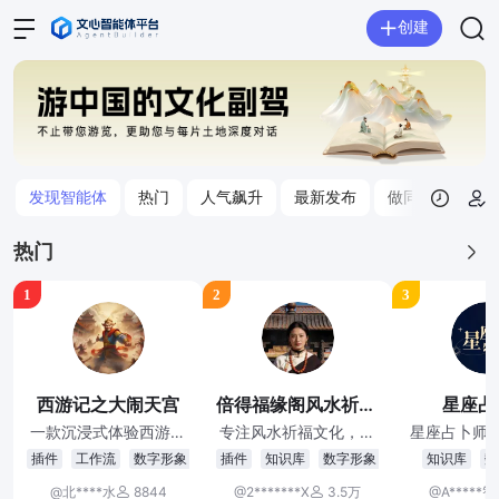
创建
发现智能体
热门
人气飙升
最新发布
做同款
创作
热门
1
2
3
西游记之大闹天宫
倍得福缘阁风水祈福助手
星座占
一款沉浸式体验西游记
专注风水祈福文化，为
星座占卜师A
之大闹天宫的互动游
您答疑解惑，提供趋吉
用户提供个
插件
工作流
数字形象
插件
知识库
数字形象
知识库
数
戏，您将扮演孙悟空，
避凶的实用指引。
分析、爱情
@北****水
8844
@2*******X
3.5万
@A*****智